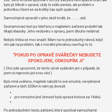
280. Jeho smutek spočíval v tom,že zařízení není špatné sváří, ale
bylo již třikrát v opravě, vždy to stálo peníze, ale problém s
jednotkou řízení se za krátký čas opět opakoval.
Samozřejmě opraváři v jeho okolí tvrdili, že ........... atd.
Seznamovací test po telefonu s majitelem zařízení proběhl tak
říkajíc klasicky. Jeho nedůvěru v opravu, jsem dlouho nelámal.
Nebylo třeba se moc snažit. Mám na to jednoduchý návod, když
vím jak na problém, tak s morální převahou navrhuji to to:
"POKUD PO OPRAVĚ SVÁŘEČKY NEBUDETE
SPOKOJENI, ODKOUPÍM JI"
( Chci zde upozornit, že tento výrok vydávám jen v případě, že
jsem si naprosto jist svou věcí )
Bylo mně uvěřeno, majitelé naložili to své smutné, nevyléčené
zařízení a těch 320km k nám jej dovezli.
pro množství jiné činnosti byla oprava hotova za 14dnů
Po jednoduchém testu zařízení, který spočíval samozřejmě