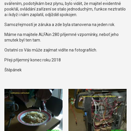
svářením, podotýkám bez plynu, bylo vidět, že majitel evidentně
pookřál, ovládání zařízení se stalo jednoduchým, funkce neztratilo
a i když i nám zaplatil, odjížděl spokojen.
Samozřejmostí je záruka a zde byla stanovena na jeden rok.
Máme na majitele ALFAin 280 příjemné vzpomínky, neboť jeho
smutek byl ten tam.
Ostatní co Vás může zajímat vidíte na fotografiích.
Přeji příjemný konec roku 2018
Štěpánek