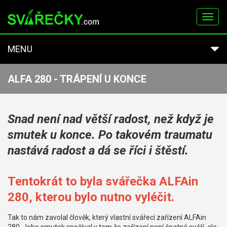
Toggl
navig
MENU
ALFA 280 - TRÁPENÍ U KONCE
Snad není nad větší radost, než když je
smutek u konce. Po takovém traumatu
nastává radost a dá se říci i štěstí.
Tentokrát to byla svářečka ALFAin
280, kterou bylo nutno vyléčit.
Tak to nám zavolal člověk, který vlastní svářecí zařízení ALFAin