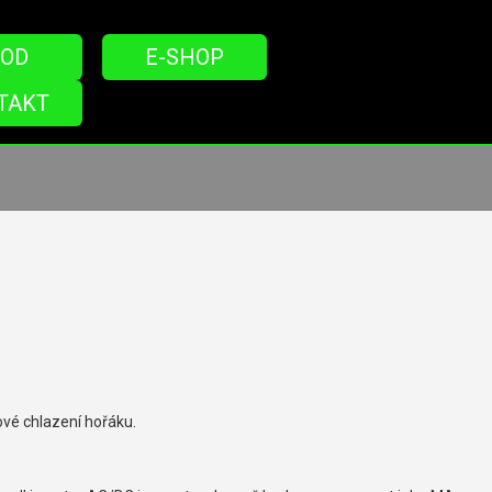
OD
E-SHOP
TAKT
ové chlazení hořáku.