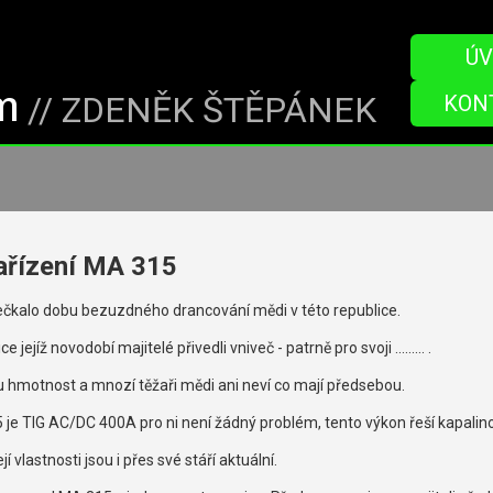
ÚV
// ZDENĚK ŠTĚPÁNEK
KON
ařízení MA 315
řečkalo dobu bezuzdného drancování mědi v této republice.
jejíž novodobí majitelé přivedli vniveč - patrně pro svoji ......... .
u hmotnost a mnozí těžaři mědi ani neví co mají předsebou.
je TIG AC/DC 400A pro ni není žádný problém, tento výkon řeší kapalin
jí vlastnosti jsou i přes své stáří aktuální.