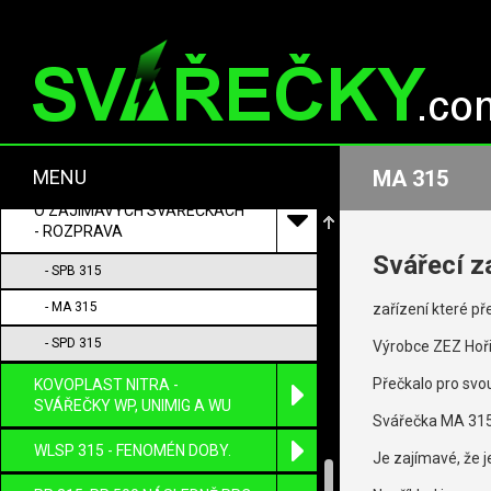
EINHEL A OSTATNÍ HOBBY
SVÁŘEČKY.
SOFT START.
BODOVKY - VAŠE ZAŘÍZENÍ
POVÍDKY Z OPRAV BODOVEK.
MENU
MA 315
O ZAJÍMAVÝCH SVÁŘEČKÁCH
- ROZPRAVA
Svářecí z
- SPB 315
- MA 315
zařízení které p
- SPD 315
Výrobce ZEZ Hořice 
Přečkalo pro svo
KOVOPLAST NITRA -
SVÁŘEČKY WP, UNIMIG A WU
Svářečka MA 315 
WLSP 315 - FENOMÉN DOBY.
Je zajímavé, že je