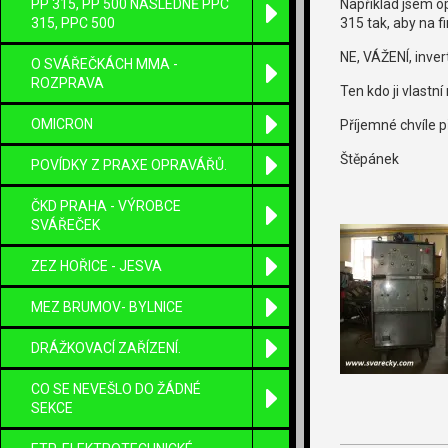
PP 315, PP 500 NÁSLEDNĚ PPC
Například jsem o
315, PPC 500
315 tak, aby na f
NE, VÁŽENÍ, inver
O SVÁŘEČKÁCH MMA -
ROZPRAVA
Ten kdo ji vlastn
OMICRON
Příjemné chvíle p
Štěpánek
POVÍDKY Z PRAXE OPRAVÁŘŮ.
ČKD PRAHA - VÝROBCE
SVÁŘEČEK
ZEZ HOŘICE - JESVA
MEZ BRUMOV- BYLNICE
DRÁŽKOVACÍ ZAŘÍZENÍ.
CO SE NEVEŠLO DO ŽÁDNÉ
SEKCE