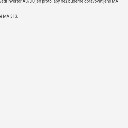
dvedl invertor AC/DC jen proto, aby než budeme opravovat jeho MA
né MA 313.