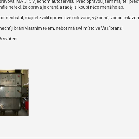
pravoval MA 315 v jednom autoservisu. Před opravou jsem majiteli pře
inále neřekl, že oprava je drahá a raději si koupí něco menšího ap.
tor neobstál, majitel zvolil opravu své milované, výkonné, vodou chlaze
í nechť ji brání vlastním tělem, neboť má své místo ve Vaší branži.
ři sváření