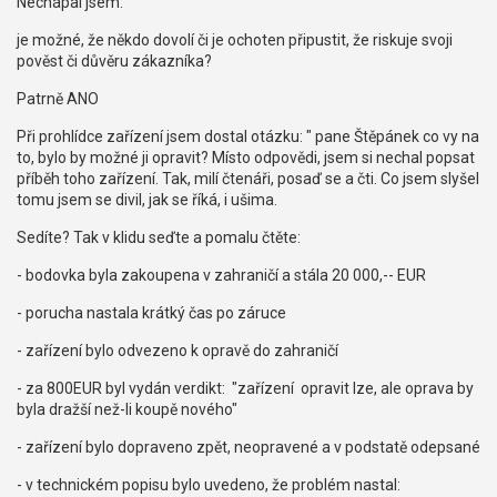
Nechápal jsem:
je možné, že někdo dovolí či je ochoten připustit, že riskuje svoji
pověst či důvěru zákazníka?
Patrně ANO
Při prohlídce zařízení jsem dostal otázku: " pane Štěpánek co vy na
to, bylo by možné ji opravit? Místo odpovědi, jsem si nechal popsat
příběh toho zařízení. Tak, milí čtenáři, posaď se a čti. Co jsem slyšel
tomu jsem se divil, jak se říká, i ušima.
Sedíte? Tak v klidu seďte a pomalu čtěte:
- bodovka byla zakoupena v zahraničí a stála 20 000,-- EUR
- porucha nastala krátký čas po záruce
- zařízení bylo odvezeno k opravě do zahraničí
- za 800EUR byl vydán verdikt: "zařízení opravit lze, ale oprava by
byla dražší než-li koupě nového"
- zařízení bylo dopraveno zpět, neopravené a v podstatě odepsané
- v technickém popisu bylo uvedeno, že problém nastal: