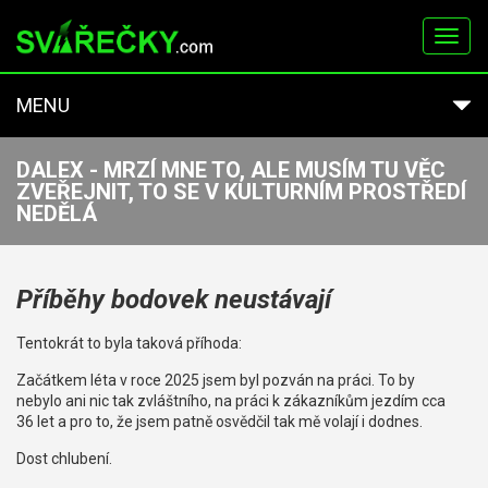
Toggl
navig
MENU
DALEX - MRZÍ MNE TO, ALE MUSÍM TU VĚC
ZVEŘEJNIT, TO SE V KULTURNÍM PROSTŘEDÍ
NEDĚLÁ
Příběhy bodovek neustávají
Tentokrát to byla taková příhoda:
Začátkem léta v roce 2025 jsem byl pozván na práci. To by
nebylo ani nic tak zvláštního, na práci k zákazníkům jezdím cca
36 let a pro to, že jsem patně osvědčil tak mě volají i dodnes.
Dost chlubení.