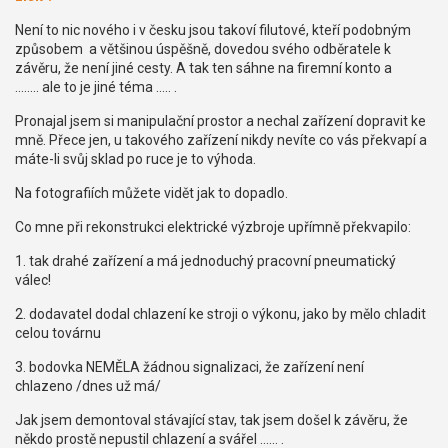
Není to nic nového i v česku jsou takoví filutové, kteří podobným
způsobem a většinou úspěšně, dovedou svého odběratele k
závěru, že není jiné cesty. A tak ten sáhne na firemní konto a
........ ale to je jiné téma ..... .
Pronajal jsem si manipulační prostor a nechal zařízení dopravit ke
mně. Přece jen, u takového zařízení nikdy nevíte co vás překvapí a
máte-li svůj sklad po ruce je to výhoda.
Na fotografiích můžete vidět jak to dopadlo.
Co mne při rekonstrukci elektrické výzbroje upřímně překvapilo:
1. tak drahé zařízení a má jednoduchý pracovní pneumatický
válec!
2. dodavatel dodal chlazení ke stroji o výkonu, jako by mělo chladit
celou továrnu
3. bodovka NEMĚLA žádnou signalizaci, že zařízení není
chlazeno /dnes už má/
Jak jsem demontoval stávající stav, tak jsem došel k závěru, že
někdo prostě nepustil chlazení a svářel ...... .