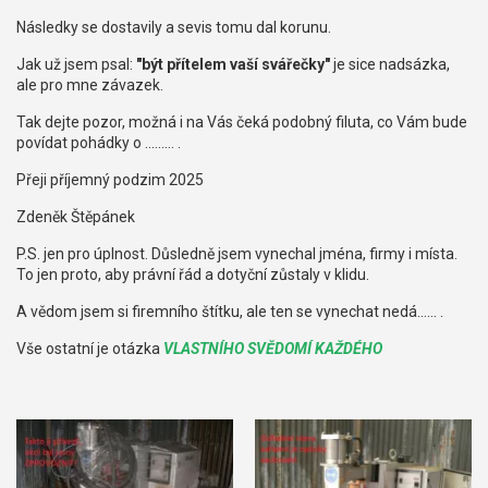
Následky se dostavily a sevis tomu dal korunu.
Jak už jsem psal:
"být přítelem vaší svářečky"
je sice nadsázka,
ale pro mne závazek.
Tak dejte pozor, možná i na Vás čeká podobný filuta, co Vám bude
povídat pohádky o ......... .
Přeji příjemný podzim 2025
Zdeněk Štěpánek
P.S. jen pro úplnost. Důsledně jsem vynechal jména, firmy i místa.
To jen proto, aby právní řád a dotyční zůstaly v klidu.
A vědom jsem si firemního štítku, ale ten se vynechat nedá...... .
Vše ostatní je otázka
VLASTNÍHO SVĚDOMÍ KAŽDÉHO