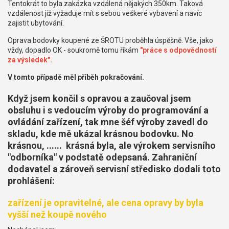
Tentokrát to byla zakázka vzdálená nějakých 350km. Taková
vzdálenost již vyžaduje mít s sebou veškeré vybavení a navíc
zajistit ubytování.
Oprava bodovky koupené ze ŠROTU proběhla úspěšně. Vše, jako
vždy, dopadlo OK - soukromě tomu říkám
"práce s odpovědností
za výsledek".
V tomto případě měl příběh pokračování.
Když jsem končil s opravou a zaučoval jsem
obsluhu i s vedoucím výroby do programování a
ovládání zařízení, tak mne šéf výroby zavedl do
skladu, kde mě ukázal krásnou bodovku. No
krásnou, ...... krásná byla, ale výrokem servisního
"odborníka" v podstatě odepsaná. Zahraniční
dodavatel a zároveň servisní středisko dodali toto
prohlášení:
zařízení je opravitelné, ale cena opravy by byla
vyšší než koupě nového