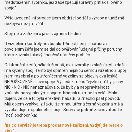
"nedotažením svorníků, jež zabezpečují správný přítlak silového
spoje"
Výše uvedené informace jsem obdržel od šéfa výroby a tudíž mě
nezbývá než jim věřit.
Stojíme u zařízení a já se zájmem hledím.
U vizuelním kontroly nezůstalo. Přinesl jsem si nářadí a s
povolením šéfa jsem se dal do ověřování údajné příčiny poruchy,
která zavinila takový finančně náročný problém.
Odstranění: krytů, několik šroubů, dva svorníky, izolační kryt a došlo
i na kýžený spoj. Tento byl opatřen nějakou černou vazelínou. Spoj
jsem rozebral a po utření černé vazelíny se objevily dva lesklé
NEPOŠKOZENÉ silové spoje. Výsledek mého "výzkumu" byl jasný.
NIC - NIC - NIC nenaznačovalo, že by byla neopravitelnost
způsobena vypáleným spojem. Naopak na mne to celé dělalo
dojem, že celé to byla efektivní habaďura /nechci psát podvod/.
Můj dojem vyplýval z faktu, že mnou utřená černá vazelína měla
vyvolat dojem spáleného spoje. Servis se patrně zachoval podle
"not" obchodníka:
"na co servis? je třeba prodat nové zařízení, vždyť jde přece o
zisk".