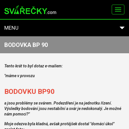
Toggl
navig
MENU
BODOVKA BP 90
Tento krát to byl dotaz e-mailem:
"máme v provozu
BODOVKU BP90
a jsou problémy se svárem. Podezdření je na jednotku řízení.
Výsledky bodování jsou nestabilní a svár je nedokonalý. Je možné
nám pomoci?"
Moje odezva byla kladná, avšak protějšek dostal "domácí úkol"