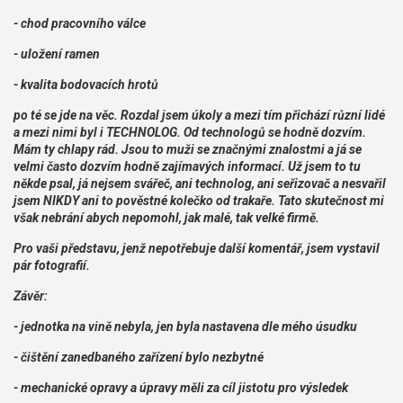
- chod pracovního válce
- uložení ramen
- kvalita bodovacích hrotů
po té se jde na věc. Rozdal jsem úkoly a mezi tím přichází různí lidé
a mezi nimi byl i TECHNOLOG. Od technologů se hodně dozvím.
Mám ty chlapy rád. Jsou to muži se značnými znalostmi a já se
velmi často dozvím hodně zajímavých informací. Už jsem to tu
někde psal, já nejsem svářeč, ani technolog, ani seřizovač a nesvařil
jsem NIKDY ani to pověstné kolečko od trakaře. Tato skutečnost mi
však nebrání abych nepomohl, jak malé, tak velké firmě.
Pro vaši představu, jenž nepotřebuje další komentář, jsem vystavil
pár fotografií.
Závěr:
- jednotka na vině nebyla, jen byla nastavena dle mého úsudku
- čištění zanedbaného zařízení bylo nezbytné
- mechanické opravy a úpravy měli za cíl jistotu pro výsledek