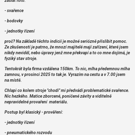
zaslat foto:
- svařence
- bodovky
- jednotky řízení
proč? Na základě těchto indicií je možné seriózně přislíbit pomoc.
Ze zkušeností je patrno, že mnozí majitelé mají zařízení, které jsem
nikdy neviděl, nebo úpravy jenž mne překvapí a to co mne dojímá, je
fyziký stav stroje.
Tentokrát byla firma vzdálena 150km. To nic, mlha předemnou mlha
zamnou, v prosinci 2025 to tak je. Vyrazím na cestu a v 7.00 jsem
na místě.
Chlapi co kolem stroje "chodí" mi předvádí problematické svařence.
Nic hezkého. Matice zborcené, poničené závity a viditelně
nepravidelné provaření materiálu.
Postup byl klasický - prověření:
- jednotky řízení
- pneumatického rozvodu