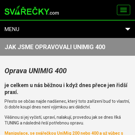
Toggl
navig
MENU
JAK JSME OPRAVOVALI UNIMIG 400
Oprava UNIMIG 400
je celkem u nás běžnou i když dnes přece jen řidší
praxí.
Přesto se občas najde nadšenec, který toto zařízení buď to vlastní,
či dobře koupí dnes není výjimkou ani dědictví.
Věšinou si jej vyčistí, upraví, nalakují, provedou jak se dnes říká
TUNING a následně řeší potřebnou opravu.
Manipulace, se svářečkou UniMig 200 nebo 400 a už vůbec s