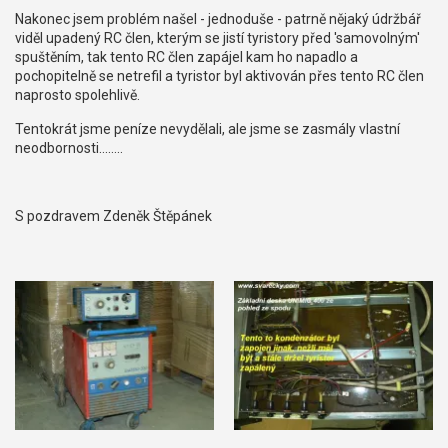
Nakonec jsem problém našel - jednoduše - patrně nějaký údržbář
viděl upadený RC člen, kterým se jistí tyristory před 'samovolným'
spuštěním, tak tento RC člen zapájel kam ho napadlo a
pochopitelně se netrefil a tyristor byl aktivován přes tento RC člen
naprosto spolehlivě.
Tentokrát jsme peníze nevydělali, ale jsme se zasmály vlastní
neodbornosti........
S pozdravem Zdeněk Štěpánek