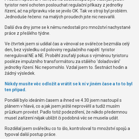
tyristor není ochoten poslouchat regulační příkazy z jednotky
řízení, ač na přípravku vše se jevilo OK. Tak ve stroji byl problém.
Jednoduše řečeno: na malých proudech jste nic nesvařili.
Další dva dny jsme se k němu nedostali pro množství nachystané
práce z přešlého týdne.
Ve čtvrtek jsem si udělal čas a věnoval se svářečce bezmála celý
den, bez výsledku od poloviny regulačního napětí tyristor
nereguloval NE a NE. Proběhl zoufalý pokus s výměnou tyristoru
posléze impulzního transformátoru za stálého 'dolaďování'
jednotky řízení. Nic nepomohlo. Vzdal jsem to. Šestnáct hodin a
žádný výsledek.
Někdy musíte věc odložit a vrátit se k ní v jiném čase a to to byl
ten případ.
Pondělí bylo ideáním časem a ihned ve 4.30 jsem nastoupil s
plánem v hlavě, co a jak jsem ještě neprověřil a tudíž musím
průzkum provést. Padlo totiž podezdření, že někdo předemnou
musel zařízení nějak ublížit či podobná věc se musela udát.
Rozdělal jsem svářečku co to šlo, kontroloval to množství spojů a
typoval další postup práce.