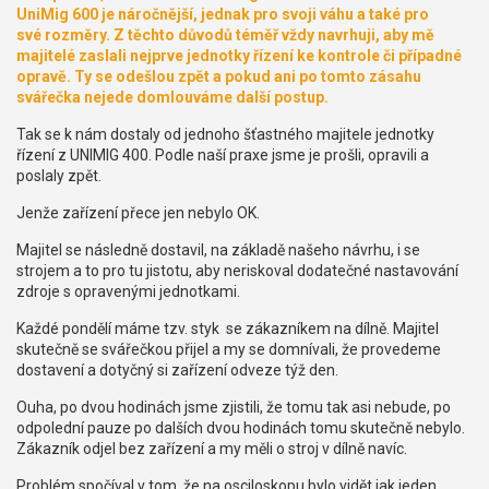
UniMig 600 je náročnější, jednak pro svoji váhu a také pro
své rozměry. Z těchto důvodů téměř vždy navrhuji, aby mě
majitelé zaslali nejprve jednotky řízení ke kontrole či případné
opravě. Ty se odešlou zpět a pokud ani po tomto zásahu
svářečka nejede domlouváme další postup.
Tak se k nám dostaly od jednoho šťastného majitele jednotky
řízení z UNIMIG 400. Podle naší praxe jsme je prošli, opravili a
poslaly zpět.
Jenže zařízení přece jen nebylo OK.
Majitel se následně dostavil, na základě našeho návrhu, i se
strojem a to pro tu jistotu, aby neriskoval dodatečné nastavování
zdroje s opravenými jednotkami.
Každé pondělí máme tzv. styk se zákazníkem na dílně. Majitel
skutečně se svářečkou přijel a my se domnívali, že provedeme
dostavení a dotyčný si zařízení odveze týž den.
Ouha, po dvou hodinách jsme zjistili, že tomu tak asi nebude, po
odpolední pauze po dalších dvou hodinách tomu skutečně nebylo.
Zákazník odjel bez zařízení a my měli o stroj v dílně navíc.
Problém spočíval v tom, že na osciloskopu bylo vidět jak jeden