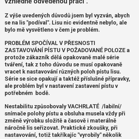
vzhledně odvedenou práci".
Z výše uvedených důvodů jsem byl vyzván, abych
se na lis "podíval". Lisu nic evidentně nebylo, ale
bylo mě vysvětleno v čem je problém.
PROBLÉM SPOČÍVAL V PŘESNOSTI
ZASTAVOVÁNÍ PÍSTU V POŽADOVANÉ POLOZE a
protože zákazník dělá opakovaně malé série
tváření, tak z toho důvodu se musí opakovaně
vracet k nastavování různých poloh pístu lisu.
Série se sice opakují a taktéž příslušné přípravky,
ale problém byl v nastavení zastavení pístu v
potřebném bodě.
Nestabilitu způsobovaly VACHRLATÉ /labilní/
snímače polohy pístu a obsluha musela vždy při
změně výrobku složitě a časově i materálně
náročně lis seřizovat. Praktické zkoušky, při
nastavování, totiž takříkajíc "vyrobily" několik