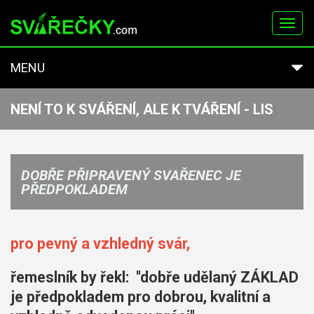
Toggl
navig
MENU
NENÍ TO K SVÁŘENÍ, ALE K TVÁŘENÍ - LIS
DOBŘE PŘIPRAVENÝ SVAŘENEC JE
PŘEDPOKLADEM
pro pevný a vzhledný svár,
řemeslník by řekl:
"dobře udělaný ZÁKLAD
je předpokladem pro dobrou, kvalitní a