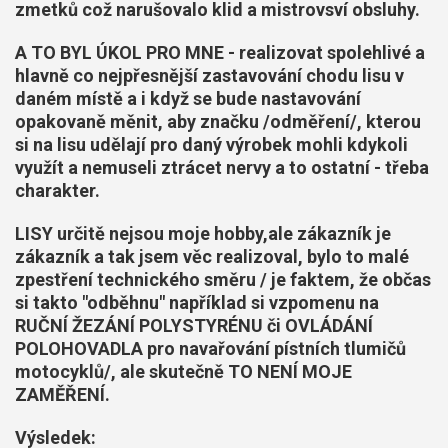
zmetků což narušovalo klid a mistrovsví obsluhy.
A TO BYL ÚKOL PRO MNE - realizovat spolehlivé a
hlavně co nejpřesnější zastavování chodu lisu v
daném místě a i když se bude nastavování
opakovaně měnit, aby značku /odměření/, kterou
si na lisu udělají pro daný výrobek mohli kdykoli
využít a nemuseli ztrácet nervy a to ostatní - třeba
charakter.
LISY určitě nejsou moje hobby,ale zákazník je
zákazník a tak jsem věc realizoval, bylo to malé
zpestření technického směru / je faktem, že občas
si takto "odběhnu" například si vzpomenu na
RUČNÍ ŽEZÁNÍ POLYSTYRÉNU či OVLÁDÁNÍ
POLOHOVADLA pro navařování pístních tlumičů
motocyklů/, ale skutečně TO NENÍ MOJE
ZAMĚŘENÍ.
Výsledek: