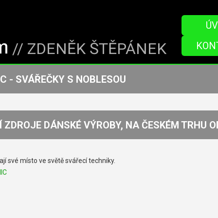
ÚV
// ZDENĚK ŠTĚPÁNEK
KON
C - SVÁŘEČKY S NOBLESOU
Í ZDROJE DÁNSKÉ VÝROBY, NA ČESKÉM TRHU O
ají své místo ve světě svářecí techniky.
IC