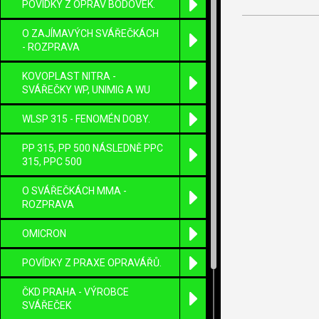
POVÍDKY Z OPRAV BODOVEK.
O ZAJÍMAVÝCH SVÁŘEČKÁCH
- ROZPRAVA
Nastavení cookie
KOVOPLAST NITRA -
SVÁŘEČKY WP, UNIMIG A WU
WLSP 315 - FENOMÉN DOBY.
PP 315, PP 500 NÁSLEDNĚ PPC
315, PPC 500
O SVÁŘEČKÁCH MMA -
ROZPRAVA
OMICRON
POVÍDKY Z PRAXE OPRAVÁŘŮ.
ČKD PRAHA - VÝROBCE
SVÁŘEČEK