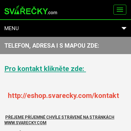
Toggl
navig
MENU
TELEFON, ADRESA I S MAPOU ZDE:
Pro kontakt klikněte zde:
http://eshop.svarecky.com/kontakt
PŘEJEME PŘÍJEMNÉ CHVÍLE STRÁVENÉ NA STRÁNKÁCH
WWW.SVARECKY.COM